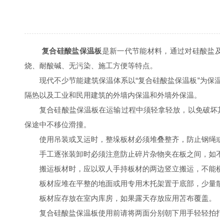
复合硅酸盐保温板
是新一代节能材料，通过对硅酸盐
烧、耐酸碱、无污染、施工方便等特点。
现代不少节能建筑保温体系以“复合硅酸盐保温板”为保温
隔热以及工业和民用建筑的外墙内保温和外墙外保温。
复合硅酸盐保温板在运输过程中须轻拿轻放，以免破坏其
保途中不移位滑撞。
使用吊装或叉运时，整垛板材必须堆叠整齐，防止钢绳或
手工逐张装卸时必须注意防止碎片杂物夹在板之间，如不
搬运板材时，应以双人手持板材的两边竖立搬运，不能
板材应堆在平整的地面或用专用木托架置于底部，少量散
板材应存放在室内库房，如果露天存放应用苫布覆盖。
复合硅酸盐保温板使用前请将两面分别朝下用手轻轻拍打