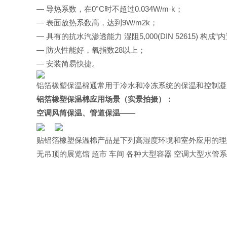
— 导热系数，在0°C时不超过0.034W/m·k；
— 表面放热系数高，达到9W/m2k；
— 具有的抗水汽渗透能力 湿阻5,000(DIN 52615)
— 防火性能好，氧指数28以上；
— 安装简易快捷。
铝箔橡塑保温棉通常用于冷水和冷冻系统的保温和控制凝
铝箔橡塑保温棉应用场景（实景拍摄）：
空调风筒保温、管道保温——
贴铝箔橡塑保温棉产品是下列高湿度环境和室外应用的理
无吊顶的展览馆 超市 车间
各种大型容器
空调大型水管系