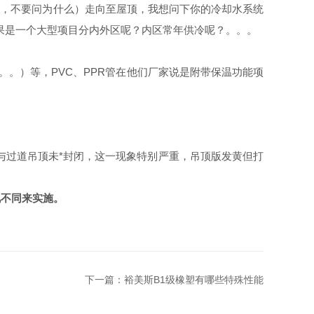
巧，不要问为什么）走向至屋顶，我想问下你的冷却水系统
如果是一个大型项目分内外区呢？内区常年供冷呢？。。。
。。）等，PVC、PPR管在他们厂家说是附带保温功能项
与过道吊顶未*封闭，这一现象特别严重，吊顶版发黄但打
况不同来实施。
下一篇：
裕美斯B1级橡塑有哪些特殊性能