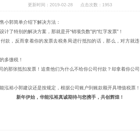
更新时间：2019-02-28 点击次数：1953
售小郭简单介绍下解决方法：
计了特别的解决方案，那就是开“销项负数”的“红字发票”！
付款，反而拿着你的发票去税务局进行抵扣的话，那么，对方就违规
的多缴税！
公司的那张抵扣发票！追查他们为什么不给你公司付款？却拿着你公
能泓裕小郭建议还是按规定，根据公司账户到账款额开具增值税票
新年伊始，华能泓裕真诚期待与您携手，共创辉煌！