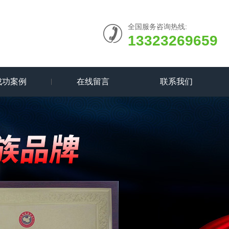
全国服务咨询热线:
13323269659
成功案例
在线留言
联系我们