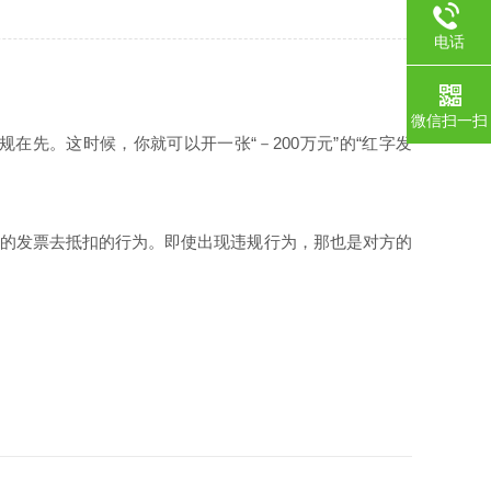
电话
微信扫一扫
在先。这时候，你就可以开一张“－200万元”的“红字发
司的发票去抵扣的行为。即使出现违规行为，那也是对方的
！