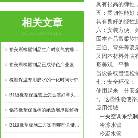
具有很高的弹性
五：柔韧性能好
相关文章
具有良好的绕性
六：安装方便、
RELATED ARTICLES
因本产品富柔软
三通、弯头等复
裕美斯橡塑制品生产时废气的排放及处理讲解
又因本材料外表
形美观、平整。
裕美斯橡塑制品已成绿色产业发展“主旋律”
当设备或管道检
橡塑保温专用胶水的干化时间研究
七：安全环保：
使用起来十分安
B1级橡塑保温管上怎么装好弯头和阀门？
*。这些性能使裕
应用领域：
铝箔橡塑保温棉的绝热层厚度解析
· 中央空调系统
· 冷冻水管
B1级橡塑板施工方案有哪些关键点要注意？
· 冷凝水管