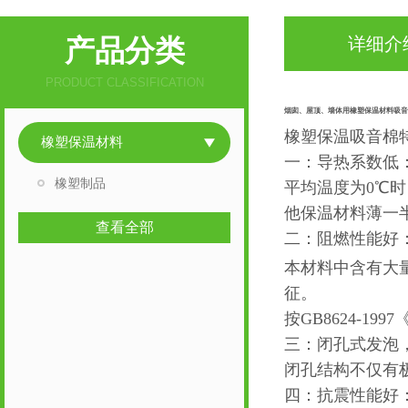
产品分类
详细介
PRODUCT CLASSIFICATION
烟囱、屋顶、墙体用橡塑保温材料吸音
橡塑保温吸音棉
橡塑保温材料
一：导热系数低
橡塑制品
平均温度为
0
℃
时
他保温材料薄一
查看全部
二：阻燃性能好
本材料中含有大
征。
按
GB8624-1997
三：闭孔式发泡
闭孔结构不仅有
四：抗震性能好