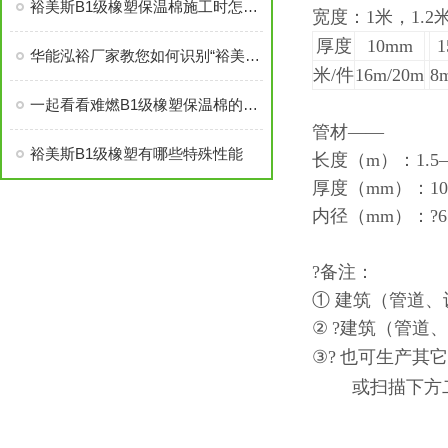
裕美斯B1级橡塑保温棉施工时怎样选配及体积计算方法
宽度：1米，1.2米
厚度
10mm
华能泓裕厂家教您如何识别“裕美斯”牌B1级橡塑保温棉产品
米
/
件
16m/20m
8
一起看看难燃B1级橡塑保温棉的原材料性能
管材——
裕美斯B1级橡塑有哪些特殊性能
长度（m）：1.5—
厚度（mm）：10、
内径（mm）：
?
6
?
备注：
① 建筑（管道
②
?
建筑（管道、
③
?
也可生产其它
或扫描下方