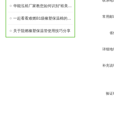
联系电
华能泓裕厂家教您如何识别“裕美斯”牌B1级橡塑保温棉产品
常用邮
一起看看难燃B1级橡塑保温棉的原材料性能
关于阻燃橡塑保温管使用技巧分享
省
详细地
补充说
验证