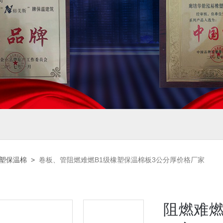
橡塑保温棉
>
卷板、管阻燃难燃B1级橡塑保温棉板3公分厚价格厂家
阻燃难燃