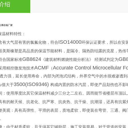
介绍
分厚价格厂家
保温材料特性：
ISO14000
含有大气层有害的氯氟化物，符合
环保认证要求，所以在安
裕美斯橡塑是高品质的保温节能材料，是隔冷、隔热防结露的克星，热传
GB8624
GB
符合国家标准
《建筑材料燃烧性能分析法》
经测试判定为
ACMF
Accurate Control Microcellular 
采用精控微发泡技术
（
透力强，延长使用寿命，内部为闭泡式结构，外界空气中的水很难渗透到
3500(ISO9346)
μ值大于
构成内置的防水汽层，即使产品划伤也不影
间：使用厚度比其它保温材料减少三分之二左右。因而能节省楼层吊顶以
具有的耐天候、抗老化、抗严寒、抗炎热、抗干燥、抗潮湿，还具有抗紫
整美观：具有高弹性、平滑的表层，质地柔软，即使装在弯管、三通、阀
。
捷：由于材质柔软，且无须其它辅助层，施工安装简易，对于管道的安装