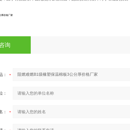
分厚价格厂家
咨询
品：
位：
名：