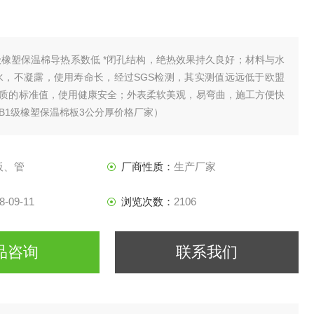
级橡塑保温棉导热系数低 *闭孔结构，绝热效果持久良好；材料与水
水，不凝露，使用寿命长，经过SGS检测，其实测值远远低于欧盟
质的标准值，使用健康安全；外表柔软美观，易弯曲，施工方便快
B1级橡塑保温棉板3公分厚价格厂家）
板、管
厂商性质：
生产厂家
8-09-11
浏览次数：
2106
品咨询
联系我们