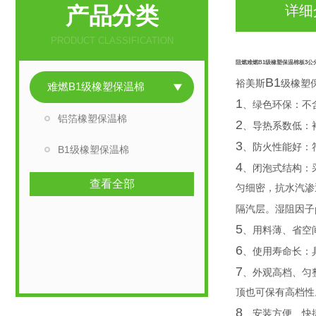
产品分类
详细
PRODUCT CLASSIFICATION
阻燃难燃B1级橡塑保温棉板3公
B1
裕美斯
级橡塑
难燃B1级橡塑保温棉
1
、绿色环保：不
铝箔橡塑保温棉
2
、导热系数低：
3
、防火性能好：
B1级橡塑保温棉
4
、闭泡式结构：
查看全部
匀细密，抗水汽渗
隔汽层。湿阻因子
5
、用料薄、省空
6
、使用寿命长：
7
、外观高档、匀
顶也可保有高档性
8
、安装方便、快