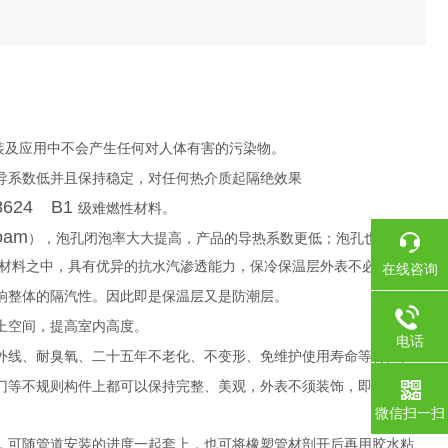
装及应用中不会产生任何对人体有害的污染物。
导系数低并且保持稳定，对任何热介质起隔绝效果
8624 B1
级难燃性材料。
Foam
），泡孔闭泡率大大提高，产品的导热系数更低；泡孔也更加均
材料之中，具有优异的抗水汽渗透能力，保冷保温层外表不必再添加
在线咨询
响整体的隔汽性。因此即是保温层又是防潮层。
上空间，提高室内高度。
电话
外线、耐臭氧、二十五年不老化、不变形、免维护使用寿命等特性。
门等不规则构件上都可以保持完整、美观，外表不须装饰，即使不吊
微信扫一扫
，可随管道安装的进度一起套上，也可将橡塑管材剖开后再用胶水粘