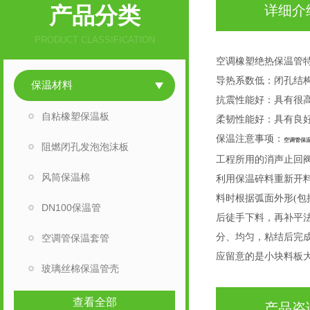
产品分类
详细介
PRODUCT CLASSIFICATION
空调橡塑绝热保温管
导热系数低：闭孔结
保温材料
抗震性能好：具有很
自粘橡塑保温板
柔韧性能好：具有良
保温注意事项：
空调管保
阻燃闭孔发泡泡沫板
工程所用的消声止回
风筒保温棉
利用保温碎料重新开
料时根据弧面外形(包
DN100保温管
后徒手下料，再补平
分、均匀，粘结后完
空调管保温套管
应留意的是小块料板
玻璃丝棉保温管壳
查看全部
产品咨