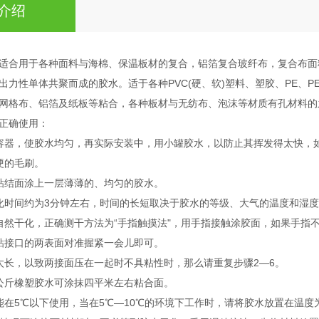
介绍
适合用于各种面料与海棉、保温板材的复合，铝箔复合玻纤布，复合布面
出力性单体共聚而成的胶水。适于各种PVC(硬、软)塑料、塑胶、PE、P
网格布、铝箔及纸板等粘合，各种板材与无纺布、泡沫等材质有孔材料的
正确使用：
容器，使胶水均匀，再实际安装中，用小罐胶水，以防止其挥发得太快，
硬的毛刷。
粘结面涂上一层薄薄的、均匀的胶水。
化时间约为3分钟左右，时间的长短取决于胶水的等级、大气的温度和湿度
自然干化，正确测干方法为“手指触摸法"，用手指接触涂胶面，如果手指
粘接口的两表面对准握紧一会儿即可。
太长，以致两接面压在一起时不具粘性时，那么请重复步骤2—6。
公斤橡塑胶水可涂抹四平米左右粘合面。
能在5℃以下使用，当在5℃—10℃的环境下工作时，请将胶水放置在温度为