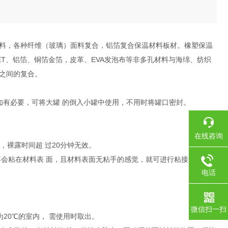
料，各种纤维（玻璃）面料复合，铝箔复合保温材料板材。橡塑保温
ET、铝箔、铜箔金箔，皮革、EVA发泡布等非多孔材料与海绵、纺织
之间的复合。
如有必要，可将大罐 的倒入小罐中使用，不用时将罐口密封。
在线咨询
，裸露时间超 过20分钟无效。
不会粘在材料表 面，且材料表面无粘手的感觉，就可进行粘接。
电话
微信扫一扫
20℃的室内， 需使用时取出。