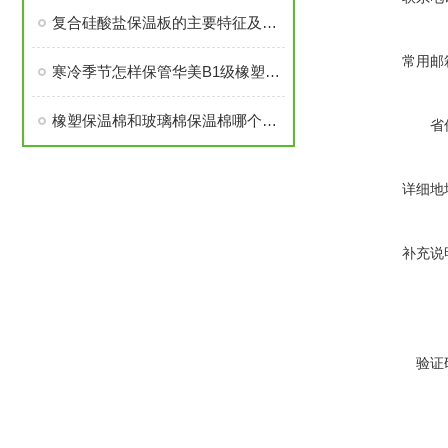
复合硅酸盐保温板的主要特征及一般性质解析
常用邮
寒冷季节怎样保管华美B1级橡塑板？
橡塑保温棉和玻璃棉保温棉哪个更好？
省
详细地
补充说
验证