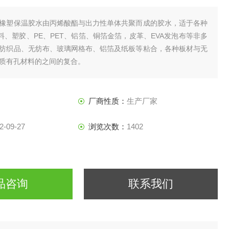
橡塑保温胶水由丙烯酸酯与出力性单体共聚而成的胶水，适于各种
塑料、塑胶、PE、PET、铝箔、铜箔金箔，皮革、EVA发泡布等非多
纺织品、无纺布、玻璃网格布、铝箔及纸板等粘合，各种板材与无
质有孔材料的之间的复合。
厂商性质：
生产厂家
2-09-27
浏览次数：
1402
品咨询
联系我们