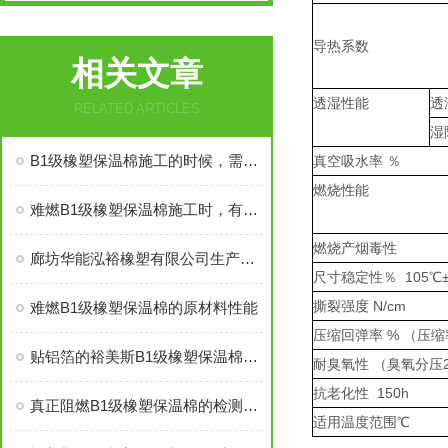
导热系数
相关文章
透湿性能
透
RELATED ARTICLES
湿
B1级橡塑保温棉施工的时候，需要注意哪些事项
真空吸水率 ％
燃烧性能
难燃B1级橡塑保温棉施工时，有些事情得注意
燃烧产烟毒性
廊坊华能泓裕橡塑有限公司生产的圣裕德B1级橡塑保温棉为什么如此受欢迎？
尺寸稳定性％ 105℃
撕裂强度 N/cm
难燃B1级橡塑保温棉的原材料性能
压缩回弹率 % （压缩率
贴铝箔的裕美斯B1级橡塑保温棉优点技术指标
耐臭氧性 （臭氧分压20
抗老化性 150h
真正阻燃B1级橡塑保温棉的检测标准及技术指标
适用温度范围℃