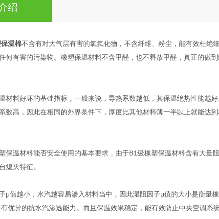
介绍
塑保温棉
不含有对大气层有害的氯氟化物，不含纤维、粉尘，能有效杜绝
任何有害的污染物。橡塑保温材料不含甲醛，也不释放甲醛，真正的做到
温材料好坏的基础指标，一般来说，导热系数越低，其保温绝热性能越好。当平
系数高，因此在相同的外界条件下，厚度比其他材料薄一半以上就能达到
塑保温材料能否安全使用的基本要求，由于B1级橡塑保温材料含有大量
自熄灭特征。
子μ值越小，水汽越容易渗入材料当中，因此湿阻因子μ值的大小是衡量橡
，具有优异的抗水汽渗透能力。而且保温效果稳定，能有效防止中央空调系