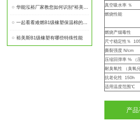
真空吸水率 ％
华能泓裕厂家教您如何识别“裕美斯”牌B1级橡塑保温棉产品
燃烧性能
一起看看难燃B1级橡塑保温棉的原材料性能
燃烧产烟毒性
裕美斯B1级橡塑有哪些特殊性能
尺寸稳定性％ 105
撕裂强度 N/cm
压缩回弹率 % （压
耐臭氧性 （臭氧分压
抗老化性 150h
适用温度范围℃
产品