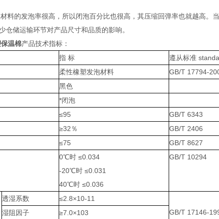
温材料的发泡率很高，所以闭泡百分比也很高，其压缩回弹率也就越高。
少仓储运输环节对产品尺寸和品质的影响。
塑保温棉
产品技术指标：
指 标
遵从标准 standa
柔性橡塑发泡材料
GB/T 17794-20
黑色
*闭泡
≤95
GB/T 6343
≥32％
GB/T 2406
≤75
GB/T 8627
0℃时 ≤0.034
GB/T 10294
-20℃时 ≤0.031
40℃时 ≤0.036
透湿系数
≤2.8×10-11
GB/T 17146-19
湿阻因子
≥7.0×103