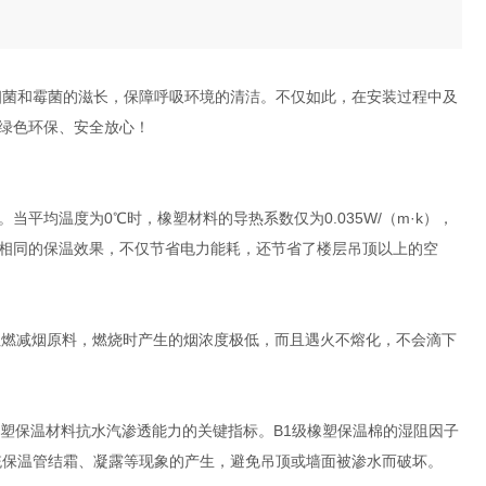
细菌和霉菌的滋长，保障呼吸环境的清洁。不仅如此，在安装过程中及
绿色环保、安全放心！
均温度为0℃时，橡塑材料的导热系数仅为0.035W/（m·k），
相同的保温效果，不仅节省电力能耗，还节省了楼层吊顶以上的空
阻燃减烟原料，燃烧时产生的烟浓度极低，而且遇火不熔化，不会滴下
塑保温材料抗水汽渗透能力的关键指标。B1级橡塑保温棉的湿阻因子
统保温管结霜、凝露等现象的产生，避免吊顶或墙面被渗水而破坏。