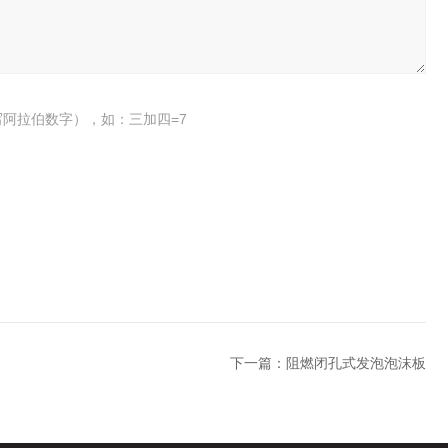
阿拉伯数字），如：三加四=7
下一篇：
阻燃闭孔式发泡泡沫板