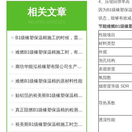
4、压缩回弹率高
相关文章
因为B1级橡塑保
状态，能够有效减
RELATED ARTICLES
节能难燃B1级橡
性能项目
B1级橡塑保温棉施工的时候，需要注意哪些事项
材料类型
难燃B1级橡塑保温棉施工时，有些事情得注意
外观
泡孔结构
廊坊华能泓裕橡塑有限公司生产的圣裕德B1级橡塑保温棉为什么如此受欢迎？
表观密度
氧指数
难燃B1级橡塑保温棉的原材料性能
烟密度等级 SDR
贴铝箔的裕美斯B1级橡塑保温棉优点技术指标
导热系数
真正阻燃B1级橡塑保温棉的检测标准及技术指标
透湿性能
裕美斯B1级橡塑保温棉施工时怎样选配及体积计算方法