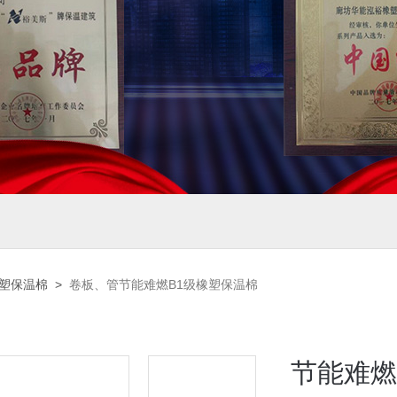
橡塑保温棉
>
卷板、管节能难燃B1级橡塑保温棉
节能难燃