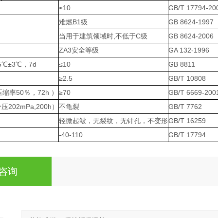
≤10
GB/T 17794-20
难燃B1级
GB 8624-1997
当用于建筑领域时,不低于C级
GB 8624-2006
ZA3安全等级
GA 132-1996
℃±3℃，7d
≤10
GB 8811
≥2.5
GB/T 10808
缩率50％，72h ）
≥70
GB/T 6669-200
202mPa,200h）
不龟裂
GB/T 7762
轻微起皱，无裂纹，无针孔，不变形
GB/T 16259
-40-110
GB/T 17794
咨询