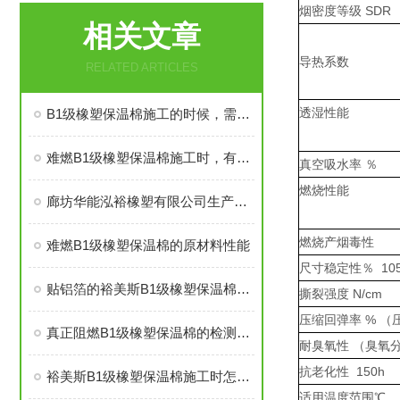
烟密度等级 SDR
相关文章
导热系数
RELATED ARTICLES
透湿性能
B1级橡塑保温棉施工的时候，需要注意哪些事项
难燃B1级橡塑保温棉施工时，有些事情得注意
真空吸水率 ％
燃烧性能
廊坊华能泓裕橡塑有限公司生产的圣裕德B1级橡塑保温棉为什么如此受欢迎？
燃烧产烟毒性
难燃B1级橡塑保温棉的原材料性能
尺寸稳定性％ 105
贴铝箔的裕美斯B1级橡塑保温棉优点技术指标
撕裂强度 N/cm
压缩回弹率 % （压
真正阻燃B1级橡塑保温棉的检测标准及技术指标
耐臭氧性 （臭氧分压
抗老化性 150h
裕美斯B1级橡塑保温棉施工时怎样选配及体积计算方法
适用温度范围℃