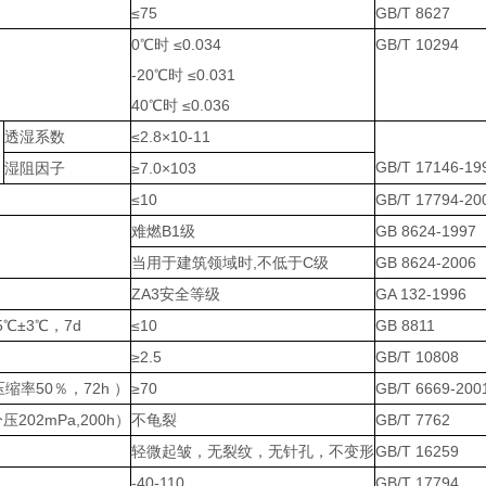
≤75
GB/T 8627
0℃时 ≤0.034
GB/T 10294
-20℃时 ≤0.031
40℃时 ≤0.036
透湿系数
≤2.8×10-11
GB/T 17146-19
湿阻因子
≥7.0×103
≤10
GB/T 17794-20
难燃B1级
GB 8624-1997
当用于建筑领域时,不低于C级
GB 8624-2006
ZA3安全等级
GA 132-1996
℃±3℃，7d
≤10
GB 8811
≥2.5
GB/T 10808
缩率50％，72h ）
≥70
GB/T 6669-200
202mPa,200h）
不龟裂
GB/T 7762
轻微起皱，无裂纹，无针孔，不变形
GB/T 16259
-40-110
GB/T 17794