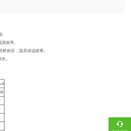
险。
能源效率。
热桥效应，提高保温效果。
较长。
rd
08