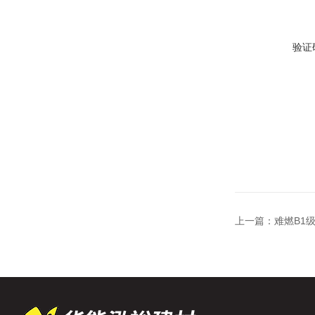
验证
上一篇：
难燃B1