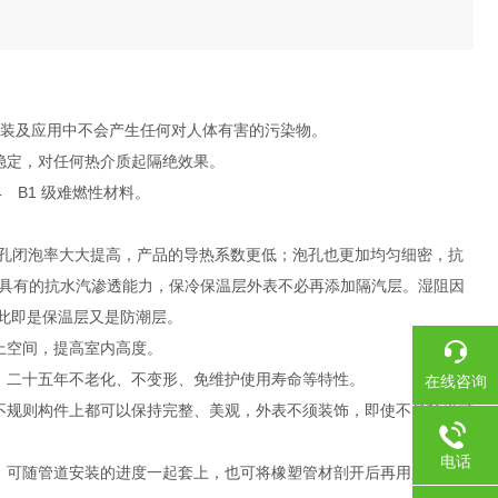
在安装及应用中不会产生任何对人体有害的污染物。
稳定，对任何热介质起隔绝效果。
4 B1 级难燃性材料。
r Foam），泡孔闭泡率大大提高，产品的导热系数更低；泡孔也更加均匀细密，抗
具有的抗水汽渗透能力，保冷保温层外表不必再添加隔汽层。湿阻因
。因此即是保温层又是防潮层。
上空间，提高室内高度。
、二十五年不老化、不变形、免维护使用寿命等特性。
在线咨询
不规则构件上都可以保持完整、美观，外表不须装饰，即使不吊顶也可
电话
，可随管道安装的进度一起套上，也可将橡塑管材剖开后再用胶水粘合