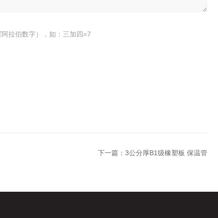
阿拉伯数字），如：三加四=7
下一篇：
3公分厚B1级橡塑板 保温管