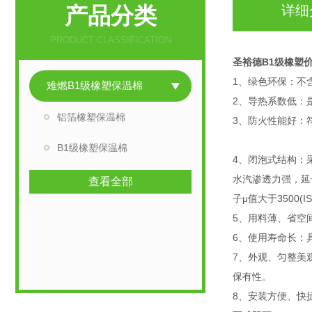
产品分类
详细
PRODUCT CLASSIFICATION
圣裕德B1级橡塑
1、绿色环保：不
难燃B1级橡塑保温棉
2、导热系数低：
铝箔橡塑保温棉
3、防火性能好：符
B1级橡塑保温棉
4、闭泡式结构：采用
水汽渗透力强，延
查看全部
子μ值大于3500
5、用料薄、省空
6、使用寿命长：
7、外观、匀整美
保有性。
8、安装方便、快