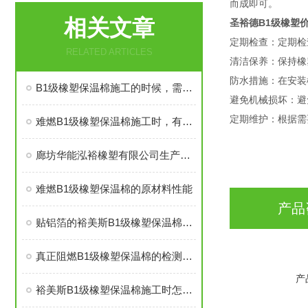
而成即可。
相关文章
圣裕德B1级橡塑
定期检查：定期检
RELATED ARTICLES
清洁保养：保持橡
防水措施：在安装
B1级橡塑保温棉施工的时候，需要注意哪些事项
避免机械损坏：避
定期维护：根据需
难燃B1级橡塑保温棉施工时，有些事情得注意
廊坊华能泓裕橡塑有限公司生产的圣裕德B1级橡塑保温棉为什么如此受欢迎？
难燃B1级橡塑保温棉的原材料性能
产品
贴铝箔的裕美斯B1级橡塑保温棉优点技术指标
真正阻燃B1级橡塑保温棉的检测标准及技术指标
产
裕美斯B1级橡塑保温棉施工时怎样选配及体积计算方法