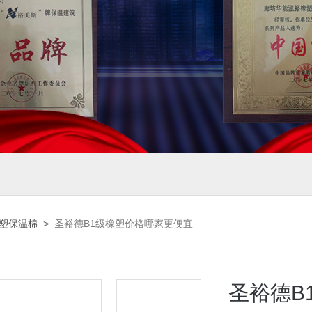
橡塑保温棉
>
圣裕德B1级橡塑价格哪家更便宜
圣裕德B