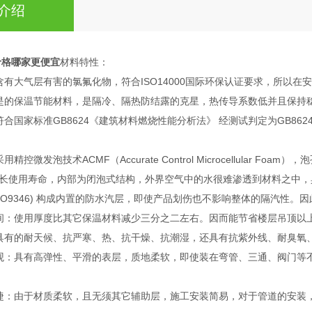
介绍
价格哪家更便宜
材料特性：
含有大气层有害的氯氟化物，符合ISO14000国际环保认证要求，所以
是的保温节能材料，是隔冷、隔热防结露的克星，热传导系数低并且保持
合国家标准GB8624《建筑材料燃烧性能分析法》 经测试判定为GB862
精控微发泡技术ACMF（Accurate Control Microcellula
长使用寿命，内部为闭泡式结构，外界空气中的水很难渗透到材料之中，
(ISO9346) 构成内置的防水汽层，即使产品划伤也不影响整体的隔汽性
间：使用厚度比其它保温材料减少三分之二左右。因而能节省楼层吊顶以
具有的耐天候、抗严寒、热、抗干燥、抗潮湿，还具有抗紫外线、耐臭氧
观：具有高弹性、平滑的表层，质地柔软，即使装在弯管、三通、阀门等
捷：由于材质柔软，且无须其它辅助层，施工安装简易，对于管道的安装