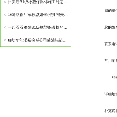
裕美斯B1级橡塑保温棉施工时怎样选配及体积计算方法
您的单
华能泓裕厂家教您如何识别“裕美斯”牌B1级橡塑保温棉产品
一起看看难燃B1级橡塑保温棉的原材料性能
您的姓
廊坊华能泓裕橡塑公司简述铝箔橡塑保温棉主要分类及性能优点
联系电
常用邮
省
详细地
补充说