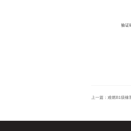
验证
上一篇：
难燃B1级橡