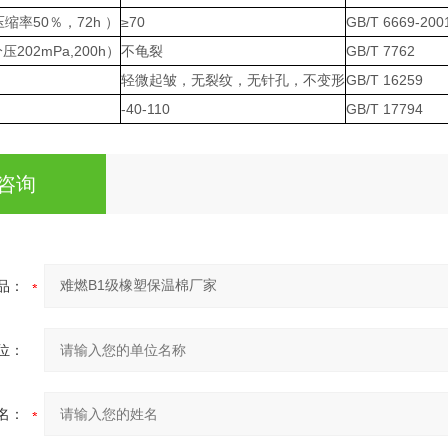
缩率50％，72h ）
≥70
GB/T 6669-200
202mPa,200h）
不龟裂
GB/T 7762
轻微起皱，无裂纹，无针孔，不变形
GB/T 16259
-40-110
GB/T 17794
咨询
品：
位：
名：