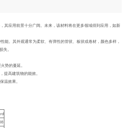
料，其应用前景十分广阔。未来，该材料将在更多领域得到应用，如新
种性能。其外观通常为柔软、有弹性的管状、板状或卷材，颜色多样，
损失。
缓火势的蔓延。
失，提高建筑物的能效。
高保温效果。
rd
08