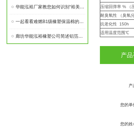
华能泓裕厂家教您如何识别“裕美斯”牌B1级橡塑保温棉产品
压缩回弹率 % （压
耐臭氧性 （臭氧分压
一起看看难燃B1级橡塑保温棉的原材料性能
抗老化性 150h
适用温度范围℃
廊坊华能泓裕橡塑公司简述铝箔橡塑保温棉主要分类及性能优点
产品
产
您的单
您的姓