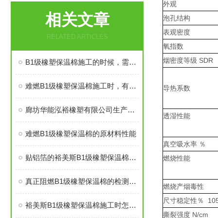
外观
相关文章
泡孔结构
表观密度
RELATED ARTICLES
氧指数
烟密度等级 SDR
B1级橡塑保温棉施工的时候，需要注意哪些事项
难燃B1级橡塑保温棉施工时，有些事情得注意
导热系数
廊坊华能泓裕橡塑有限公司生产的圣裕德B1级橡塑保温棉为什么如此受欢迎？
透湿性能
难燃B1级橡塑保温棉的原材料性能
真空吸水率 ％
贴铝箔的裕美斯B1级橡塑保温棉优点技术指标
燃烧性能
真正阻燃B1级橡塑保温棉的检测标准及技术指标
燃烧产烟毒性
尺寸稳定性％ 105
裕美斯B1级橡塑保温棉施工时怎样选配及体积计算方法
撕裂强度 N/cm