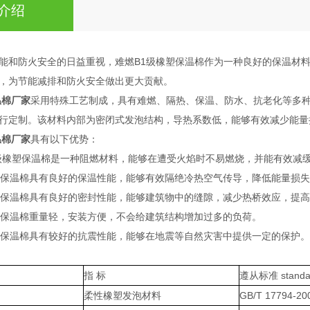
介绍
能和防火安全的日益重视，难燃B1级橡塑保温棉作为一种良好的保温材
，为节能减排和防火安全做出更大贡献。
温棉厂家
采用特殊工艺制成，具有难燃、隔热、保温、防水、抗老化等多
行定制。该材料内部为密闭式发泡结构，导热系数低，能够有效减少能量
温棉厂家
具有以下优势：
B1级橡塑保温棉是一种阻燃材料，能够在遭受火焰时不易燃烧，并能有效减
橡塑保温棉具有良好的保温性能，能够有效隔绝冷热空气传导，降低能量损
橡塑保温棉具有良好的密封性能，能够建筑物中的缝隙，减少热桥效应，提
橡塑保温棉重量轻，安装方便，不会给建筑结构增加过多的负荷。
橡塑保温棉具有较好的抗震性能，能够在地震等自然灾害中提供一定的保护。
指 标
遵从标准 standa
柔性橡塑发泡材料
GB/T 17794-20