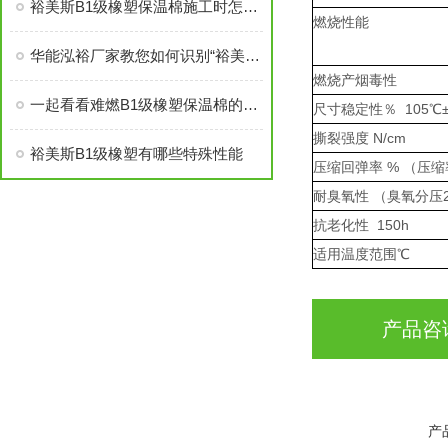
裕美斯B1级橡塑保温棉施工时怎样选配及体积计算方法
燃烧性能
华能泓裕厂家教您如何识别“裕美斯”牌B1级橡塑保温棉产品
燃烧产烟毒性
一起看看难燃B1级橡塑保温棉的原材料性能
尺寸稳定性％ 105℃±
撕裂强度 N/cm
裕美斯B1级橡塑有哪些特殊性能
压缩回弹率 % （压缩率
耐臭氧性 （臭氧分压20
抗老化性 150h
适用温度范围℃
产品咨
产