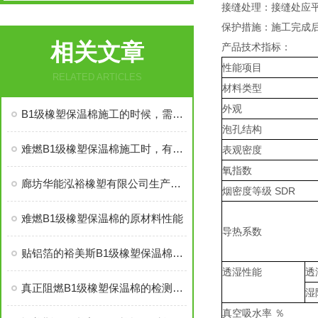
接缝处理：接缝处应
保护措施：施工完成
相关文章
产品技术指标：
性能项目
RELATED ARTICLES
材料类型
外观
B1级橡塑保温棉施工的时候，需要注意哪些事项
泡孔结构
难燃B1级橡塑保温棉施工时，有些事情得注意
表观密度
氧指数
廊坊华能泓裕橡塑有限公司生产的圣裕德B1级橡塑保温棉为什么如此受欢迎？
烟密度等级 SDR
难燃B1级橡塑保温棉的原材料性能
导热系数
贴铝箔的裕美斯B1级橡塑保温棉优点技术指标
透湿性能
透
真正阻燃B1级橡塑保温棉的检测标准及技术指标
湿
真空吸水率 ％