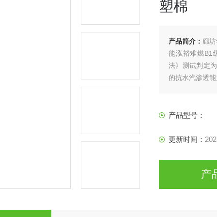
塑棉
产品简介：
廊坊
能泓裕难燃B
法》测试判定为
的抗水汽渗透能力
又是防潮层；
产品型号：
更新时间：
202
产