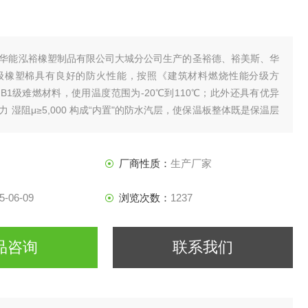
华能泓裕橡塑制品有限公司大城分公司生产的圣裕德、裕美斯、华
1级橡塑棉具有良好的防火性能，按照《建筑材料燃烧性能分级方
B1级难燃材料，使用温度范围为-20℃到110℃；此外还具有优异
 湿阻μ≥5,000 构成“内置"的防水汽层，使保温板整体既是保温层
厂商性质：
生产厂家
5-06-09
浏览次数：
1237
品咨询
联系我们