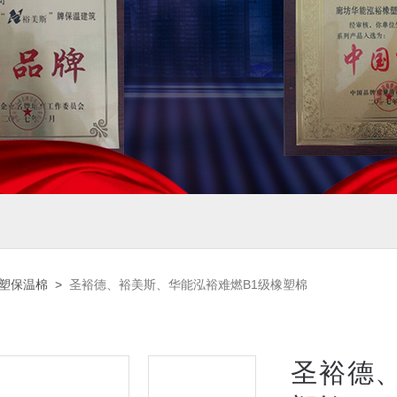
橡塑保温棉
>
圣裕德、裕美斯、华能泓裕难燃B1级橡塑棉
圣裕德