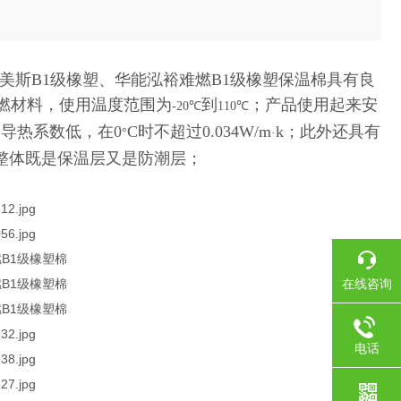
美斯B1级橡塑、华能泓裕难燃B1级橡塑保温棉
具有良
燃材料，使用温度范围为
到
；
产品使用起来安
-20℃
110℃
；
导热系数低，在
0
C
时不超过
0.034W/m
k；此外还具有
°
·
温板整体既是保温层又是防潮层；
圣裕德、裕美斯、华能泓
在线咨询
电话