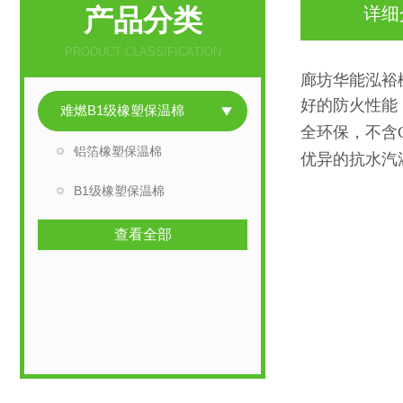
产品分类
详细
PRODUCT CLASSIFICATION
廊坊华能泓裕
好的防火性能
难燃B1级橡塑保温棉
全环保，不含C
铝箔橡塑保温棉
优异的抗水汽渗
裕难燃B1级
B1级橡塑保温棉
查看全部