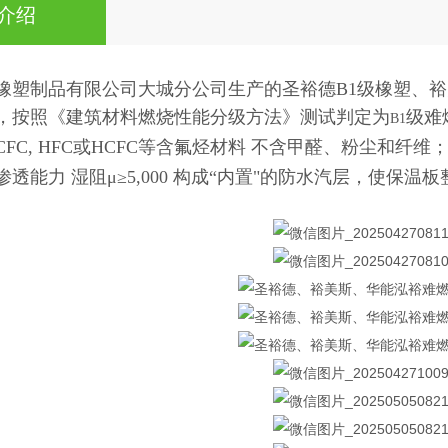
介绍
橡塑制品有限公司大城分公司生产的圣裕德B1级橡塑、裕
，按照《建筑材料燃烧性能分级方法》测试判定为
级难
B1
FC, HFC或HCFC等含氟烃材料 不含甲醛、粉尘和纤维
透能力 湿阻μ≥5,000 构成“内置"的防水汽层，使保
橡塑棉