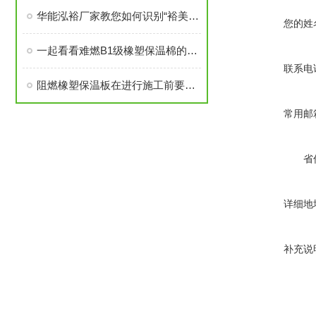
华能泓裕厂家教您如何识别“裕美斯”牌B1级橡塑保温棉产品
您的姓
一起看看难燃B1级橡塑保温棉的原材料性能
联系电
阻燃橡塑保温板在进行施工前要做好这些准备工作
常用邮
省
详细地
补充说