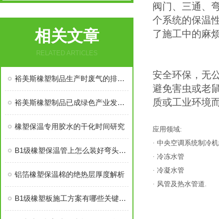
阀门、三通、
个系统的保温
相关文章
了施工中的麻
RELATED ARTICLES
橡塑保温材料——廊
安全环保，无
裕美斯橡塑制品生产时废气的排放及处理讲解
避免害虫或老
质或工业环境
裕美斯橡塑制品已成绿色产业发展“主旋律”
橡塑保温专用胶水的干化时间研究
应用领域:
· 中央空调系统制冷
B1级橡塑保温管上怎么装好弯头和阀门？
· 冷冻水管
· 冷凝水管
铝箔橡塑保温棉的绝热层厚度解析
· 风管及热水管道.
B1级橡塑板施工方案有哪些关键点要注意？