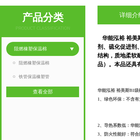
产品分类
详细介
PRODUCT CLASSIFICATION
华能泓裕 裕美斯
剂、硫化促进剂
阻燃橡塑保温棉
结构，质地柔软
阻燃橡塑保温棉
品）。本品还具
华能泓裕裕美斯B1级
铁管保温橡塑管
华能泓裕裕美斯B1级
华能泓裕 裕美斯B1
查看全部
1、绿色环保：不含有
2、导热系数低：华能
3、防火性能好：符合国