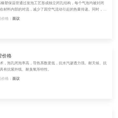
燃橡塑保温管通过发泡工艺形成独立闭孔结构，每个气泡均被封闭
在材料内部的对流，减少了因空气流动引起的热量传递。同时，闭
而降低保温性能。其低导热系数特性使得热量通过材料的速度极
品价格：
面议
管价格
术，泡孔闭泡率高，导热系数更低，抗水汽渗透力强。耐天候、抗
具有抗紫外线、耐臭氧等特性。
品价格：
面议