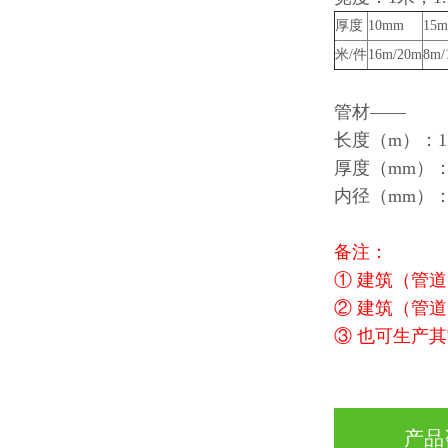
厚度
10mm
15
米/件
16m/20m
8m/
管材——
长度（m）：1.5
厚度（mm）：1
内径（mm）：6、
备注：
① 建筑（管
② 建筑（管
③ 也可生产
产品