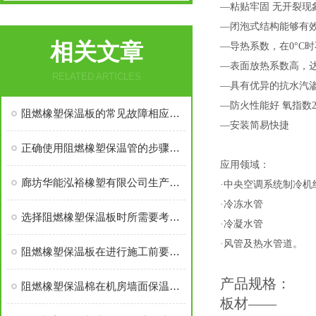
—粘贴牢固 无开裂现
—闭泡式结构能够有
相关文章
—导热系数，在0°C时不
—表面放热系数高，达到
RELATED ARTICLES
—具有优异的抗水汽渗透
—防火性能好 氧指数2
阻燃橡塑保温板的常见故障相应解决方法分享
—安装简易快捷
正确使用阻燃橡塑保温管的步骤及注意事项分享
应用领域：
廊坊华能泓裕橡塑有限公司生产的圣裕德B1级橡塑保温棉为什么如此受欢迎？
·中央空调系统制冷机
·冷冻水管
选择阻燃橡塑保温板时所需要考虑的关键要点介绍
·冷凝水管
·风管及热水管道。
阻燃橡塑保温板在进行施工前要做好这些准备工作
产品规格：
阻燃橡塑保温棉在机房墙面保温中应有多厚？
板材
——