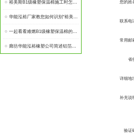
裕美斯B1级橡塑保温棉施工时怎样选配及体积计算方法
您的姓
华能泓裕厂家教您如何识别“裕美斯”牌B1级橡塑保温棉产品
联系电
一起看看难燃B1级橡塑保温棉的原材料性能
常用邮
廊坊华能泓裕橡塑公司简述铝箔橡塑保温棉主要分类及性能优点
省
详细地
补充说
验证