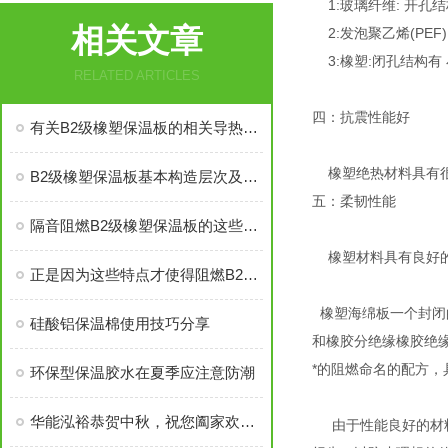
1:玻璃纤维: 开孔
相关文章
2:发泡聚乙烯(PE
3:橡塑:闭孔结构有
RELATED ARTICLES
四：抗震性能好
有关B2级橡塑保温板的相关导热系数说明
橡塑绝热材料具有很
B2级橡塑保温板基本构造层次及节能应用
五：柔韧性能
隔音阻燃B2级橡塑保温板的这些特点你都了解清楚了吗？
橡塑材料具有良好的
正是因为这些特点才使得阻燃B2级橡塑保温板有很好的应用
橡塑海绵板一个封闭
硅酸铝保温棉使用技巧分享
和橡胶分绝缘橡胶绝缘
*的阻燃命名的配方，
环保型保温胶水在夏季应注意防潮
华能泓裕恭贺中秋，祝您阖家欢乐！
由于性能良好的材料