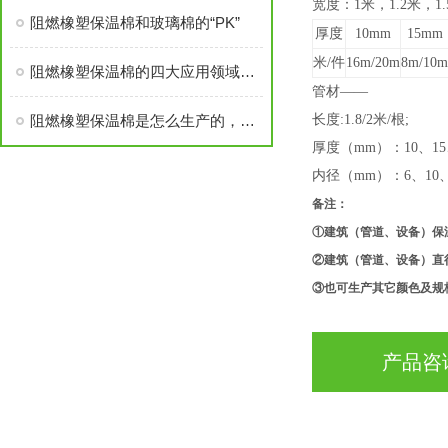
宽度：1米，1.2米，1
阻燃橡塑保温棉和玻璃棉的“PK”
厚度
10mm
15mm
米/件
16m/20m
8m/10m
阻燃橡塑保温棉的四大应用领域简析
管材——
阻燃橡塑保温棉是怎么生产的，对人体有害吗？
长度:1.8/2米/根;
厚度（mm）：10、15
内径（mm）：6、10、1
备注：
①建筑（管道、设备）保
②建筑（管道、设备）直
③也可生产其它颜色及规
产品咨