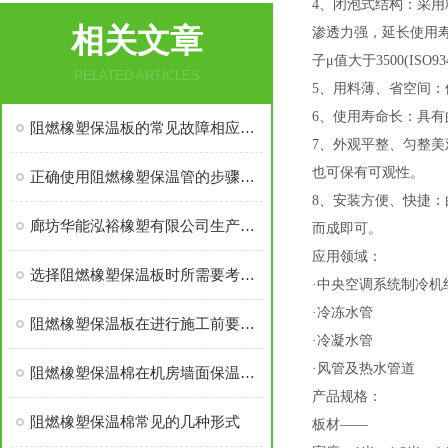
4、闭泡式结构：采用精控
相关文章
渗透力强，延长使用
子μ值大于3500(I
RELATED ARTICLES
5、用料薄、省空间
6、使用寿命长：具
阻燃橡塑保温板的常见故障相应解决方法分享
7、外观平整、匀整
也可保有可观性。
正确使用阻燃橡塑保温管的步骤及注意事项分享
8、安装方便、快捷
廊坊华能泓裕橡塑有限公司生产的圣裕德B1级橡塑保温棉为什么如此受欢迎？
而成即可。
应用领域：
选择阻燃橡塑保温板时所需要考虑的关键要点介绍
·中央空调系统制冷机
·冷冻水管
阻燃橡塑保温板在进行施工前要做好这些准备工作
·冷凝水管
·风管及热水管道
阻燃橡塑保温棉在机房墙面保温中应有多厚？
产品规格：
阻燃橡塑保温棉常见的几种形式
板材——