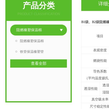
产品分类
详细
PRODUCT CLASSIFICATION
B1级、B2级阻燃
阻燃橡塑保温棉
项目
阻燃橡塑保温棉
表观密度
铁管保温橡塑管
燃烧性能
查看全部
导热系数
（平均温度摄氏
透
透湿性能
湿
真空吸水率
尺寸稳定性