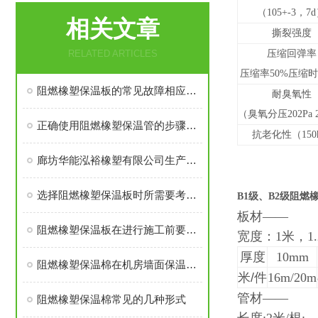
（105+-3，7
相关文章
撕裂强度
RELATED ARTICLES
压缩回弹率
压缩率50%压缩时
阻燃橡塑保温板的常见故障相应解决方法分享
耐臭氧性
（臭氧分压202Pa 
正确使用阻燃橡塑保温管的步骤及注意事项分享
抗老化性（150
廊坊华能泓裕橡塑有限公司生产的圣裕德B1级橡塑保温棉为什么如此受欢迎？
选择阻燃橡塑保温板时所需要考虑的关键要点介绍
B1级、B2级阻燃
板材——
阻燃橡塑保温板在进行施工前要做好这些准备工作
宽度：1米，1.
厚度
10mm
阻燃橡塑保温棉在机房墙面保温中应有多厚？
米
/
件
16m/20m
管材——
阻燃橡塑保温棉常见的几种形式