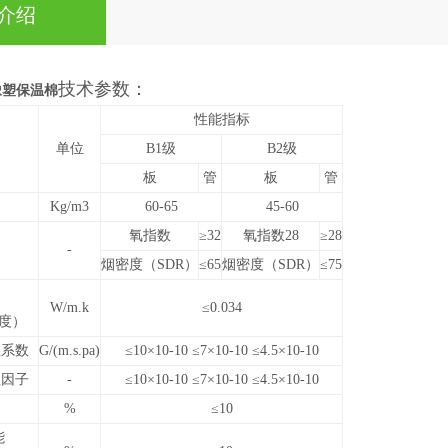
介绍
技术参数：
橡塑保温棉
性能指标
单位
B1级
B2级
板
管
板
管
Kg/m3
60-65
45-60
氧指数
≥32
氧指数28
≥28
-
烟密度（SDR）
≤65
烟密度（SDR）
≤75
W/m.k
≤0.034
度）
湿系数
G/(m.s.pa)
≤10×10-10 ≤7×10-10 ≤4.5×10-10
阻因子
-
≤10×10-10 ≤7×10-10 ≤4.5×10-10
%
≤10
能