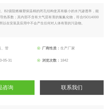
级、B2级阻燃橡塑保温棉的闭孔结构使其有极小的水汽渗透率，能
导热系数；其内部不含有大气层有害的氯氟化物，符合ISO14000
所以在安装及应用中不会产生任何对人体有害的污染物。
板、管
厂商性质：
生产厂家
0-05-31
浏览次数：
1842
品咨询
联系我们