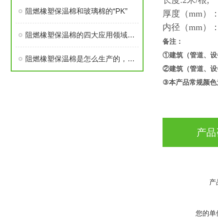
长度:2米/根;
阻燃橡塑保温棉和玻璃棉的“PK”
厚度（mm）：1
内径（mm）
阻燃橡塑保温棉的四大应用领域简析
备注：
①建筑（管道、设
阻燃橡塑保温棉是怎么生产的，对人体有害吗？
②建筑（管道、设
③
​本产品常规颜
产品
产
您的单