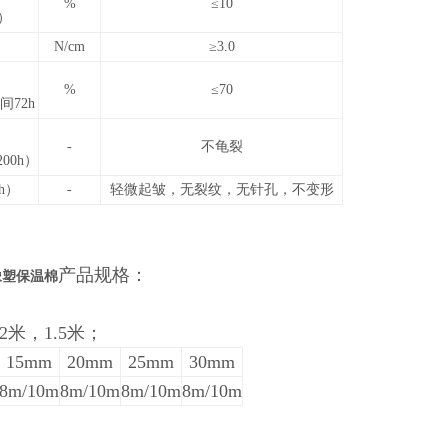
%
≤10
d）
N/cm
≥3.0
%
≤70
间72h
-
不龟裂
200h）
h）
-
轻微起皱，无裂纹，无针孔，不变形
产品规格：
橡塑保温棉
2米，1.5米；
15mm
20mm
25mm
30mm
8m/10m
8m/10m
8m/10m
8m/10m