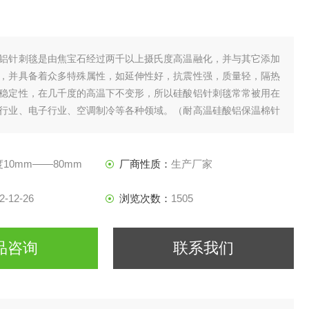
铝针刺毯是由焦宝石经过两千以上摄氏度高温融化，并与其它添加
，并具备着众多特殊属性，如延伸性好，抗震性强，质量轻，隔热
稳定性，在几千度的高温下不变形，所以硅酸铝针刺毯常常被用在
行业、电子行业、空调制冷等各种领域。（耐高温硅酸铝保温棉针
厂家）
10mm——80mm
厂商性质：
生产厂家
2-12-26
浏览次数：
1505
品咨询
联系我们