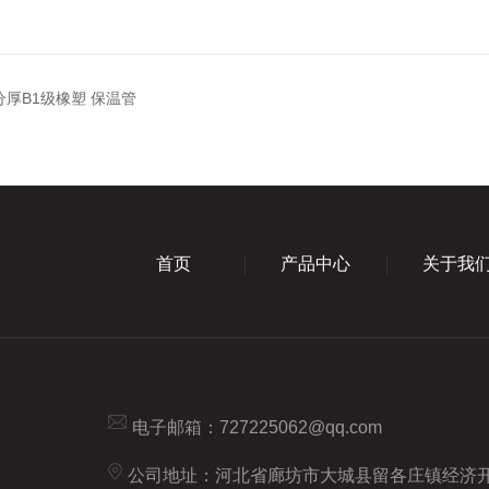
分厚B1级橡塑 保温管
首页
产品中心
关于我
电子邮箱：
727225062@qq.com
公司地址：河北省廊坊市大城县留各庄镇经济