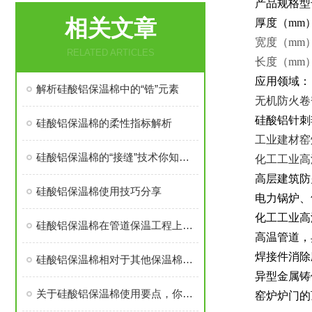
产品规格型
相关文章
厚度（mm）
宽度（mm）:
RELATED ARTICLES
长度（mm）:
应用领域：
解析硅酸铝保温棉中的“锆”元素
无机防火卷
硅酸铝针刺
硅酸铝保温棉的柔性指标解析
工业建材窑
硅酸铝保温棉的“接缝”技术你知道多少？
化工工业高
高层建筑防
硅酸铝保温棉使用技巧分享
电力锅炉、
化工工业高
硅酸铝保温棉在管道保温工程上的用处
高温管道，
焊接件消除
硅酸铝保温棉相对于其他保温棉优势在哪里
异型金属铸
关于硅酸铝保温棉使用要点，你了解多少
窑炉炉门的