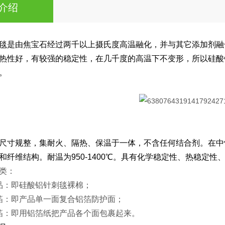
介绍
毯是由焦宝石经过两千以上摄氏度高温融化，并与其它添加剂融
热性好，有较强的稳定性，在几千度的高温下不变形，所以硅酸
。
铝保温棉针刺毯价格低生产厂家
铝保温棉针刺毯价格低生产厂家
尺寸规整，集耐火、隔热、保温于一体，不含任何结合剂。在中
和纤维结构。耐温为
950-1400
℃。具有化学稳定性、热稳定性
类：
品：即硅酸铝针刺毯裸棉；
箔：即产品单一面复合铝箔防护面；
箔：即用铝箔纸把产品各个面包裹起来。