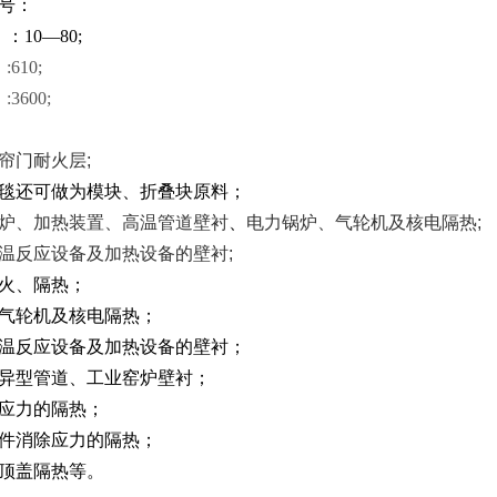
号：
：10—80;
610;
3600;
帘门耐火层
;
毯还可做为模块、折叠块原料；
炉、加热装置、高温管道壁衬
、
电力锅炉、气轮机及核电隔热
;
温反应设备及加热设备的壁衬
;
火、隔热；
气轮机及核电隔热；
温反应设备及加热设备的壁衬；
异型管道、工业窑炉壁衬；
应力的隔热；
件消除应力的隔热；
顶盖隔热等。