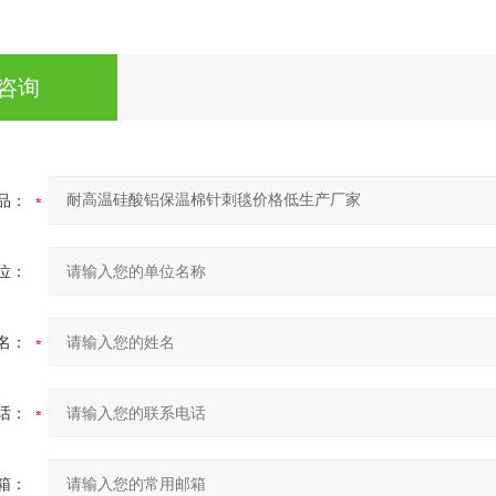
咨询
品：
位：
名：
话：
箱：