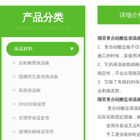
产品分类
详细介
PRODUCT CLASSIFICATION
隔音复合硅酸盐保温
1、复合硅酸盐板不
保温材料
施工的时候，直接用
自粘橡塑保温板
2、它的保温效能就
稳定性，不会出现面
阻燃闭孔发泡泡沫板
3、它除了有很好的
风筒保温棉
会刺激皮肤。
隔音复合硅酸盐保温
DN100保温管
复合硅酸盐保温板在
后应采取固定措施，
空调管保温套管
使用吊装或叉运时，
玻璃丝棉保温管壳
手工逐张装卸时必须