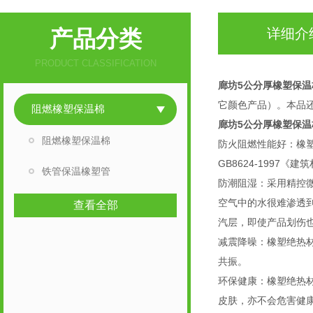
产品分类
详细介
PRODUCT CLASSIFICATION
廊坊5公分厚橡塑保温
它颜色产品）。本品
阻燃橡塑保温棉
廊坊5公分厚橡塑保温
阻燃橡塑保温棉
防火阻燃性能好：橡
GB8624-199
铁管保温橡塑管
防潮阻湿：采用精控
空气中的水很难渗透到
查看全部
汽层，即使产品划伤
减震降噪：橡塑绝热
共振。
环保健康：橡塑绝热材
皮肤，亦不会危害健