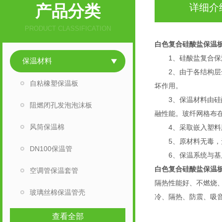
产品分类
详细介
PRODUCT CLASSIFICATION
白色复合硅酸盐保温
1、硅酸盐复合保温
保温材料
2、由于各结构层全
自粘橡塑保温板
坏作用。
3、保温材料由硅酸
阻燃闭孔发泡泡沫板
融性能。玻纤网格布
风筒保温棉
4、采取嵌入塑料胀
5、原材料无毒，无
DN100保温管
6、保温系统与基层
白色复合硅酸盐保温
空调管保温套管
隔热性能好、不燃烧
玻璃丝棉保温管壳
冷、隔热、防震、吸
查看全部