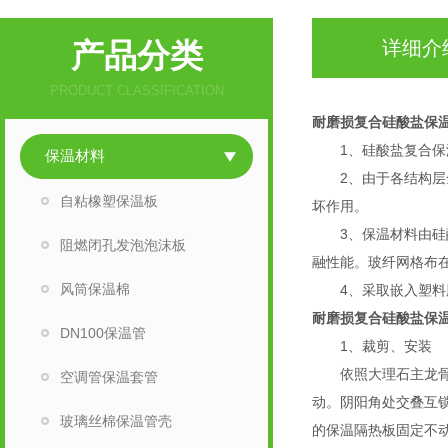
产品分类
详细介
PRODUCT CLASSIFICATION
耐磨损复合硅酸盐保
1、硅酸盐复合保温
保温材料
2、由于各结构层全
自粘橡塑保温板
坏作用。
3、保温材料由硅酸
阻燃闭孔发泡泡沫板
融性能。玻纤网格布
风筒保温棉
4、采取嵌入塑料胀
耐磨损复合硅酸盐保
DN100保温管
1、裁剪、安装
依照大理石主龙骨的
空调管保温套管
动。阴阳角处交叠互
玻璃丝棉保温管壳
的保温隔热板固定不动