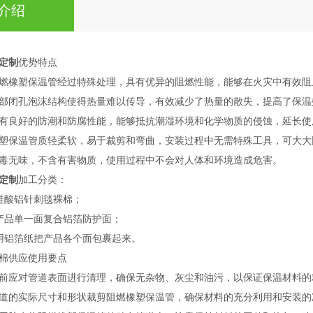
介绍
定制
优势特点
燃橡塑保温管经过特殊处理，具有优异的阻燃性能，能够在火灾中有效阻
部闭孔泡沫结构使得热量难以传导，有效减少了热量的散失，提高了保温
有良好的防潮和防腐性能，能够抵抗潮湿环境和化学物质的侵蚀，延长使
塑保温管质轻柔软，易于裁剪和弯曲，安装过程中无需特殊工具，可大大
毒无味，不含有害物质，使用过程中不会对人体和环境造成危害。
定制
加工分类：
硅酸铝针刺毯裸棉；
产品单一面复合铝箔防护面；
用铝箔纸把产品各个面包裹起来。
棉供应使用要点
前应对管道表面进行清理，确保无杂物、灰尘和油污，以保证保温材料的
道的实际尺寸和形状裁剪阻燃橡塑保温管，确保材料的充分利用和安装的