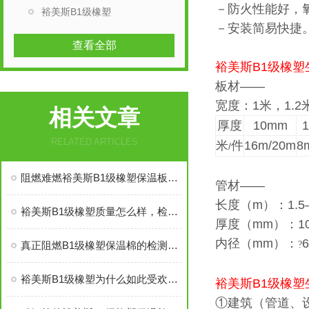
－防火性能好，氧
裕美斯B1级橡塑
－安装简易快捷
查看全部
裕美斯B1级橡
板材——
宽度：1米，1.2
相关文章
厚度
10mm
RELATED ARTICLES
米
件
16m/20m
8
/
阻燃难燃裕美斯B1级橡塑保温板管的八大优势
管材——
长度（m）：1.5—
裕美斯B1级橡塑质量怎么样，检测复试能过吗
厚度（mm）：10
内径（mm）：
真正阻燃B1级橡塑保温棉的检测标准及技术指标
?
裕美斯B1级橡塑为什么如此受欢迎——价格低质量好
裕美斯B1级橡
①建筑（管道、