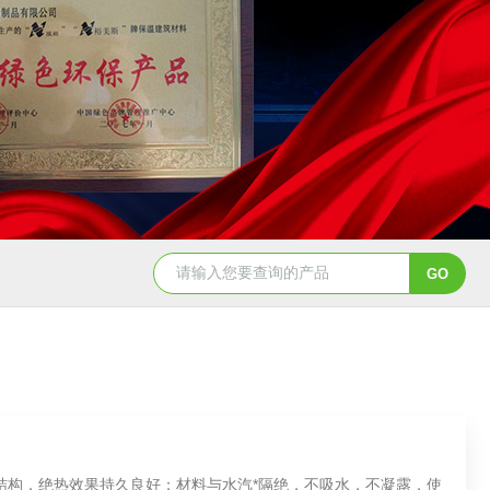
孔结构，绝热效果持久良好；材料与水汽*隔绝，不吸水，不凝露，使