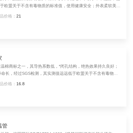
低于欧盟关于不含有毒物质的标准值，使用健康安全；外表柔软美
品价格：
21
家
保温棉商标之一，其导热系数低，*闭孔结构，绝热效果持久良好；
寿命长，经过SGS检测，其实测值远远低于欧盟关于不含有毒物质
斯橡塑的低价格，好质量及*的保温性能，使其在各地市场上受到
品价格：
16.8
温管