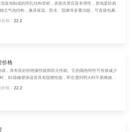
共混发泡制成的闭孔结构管材，表面光滑且富有弹性，质地柔软易
独立气泡结构，兼具保温、防水、阻燃等多重功能，可直接包裹管
且环保无污染。
品价格：
22.2
温管价格
料制成，具有良好的绝缘性能和防火性能。它的隔热特性可有效减少
时，B1级橡塑保温管具有阻燃性能，即在遇到明火时不易燃烧或
安全。
品价格：
22.2
管