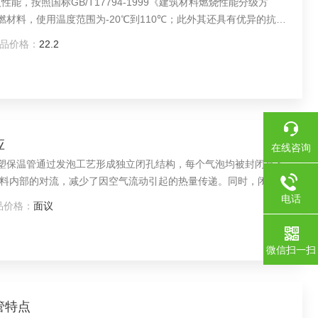
能，按照国标GB/T17794-1999《建筑材料燃烧性能分级方
1级难燃材料，使用温度范围为-20℃到110℃；此外其还具有优异的抗水
”的防水汽层，使保温管整体既是保温层又是防潮层
品价格：
22.2
应
在线咨询
级橡塑保温管通过发泡工艺形成独立闭孔结构，每个气泡均被封闭且不
料内部的对流，减少了因空气流动引起的热量传递。同时，闭孔结
低保温性能。其低导热系数特性使得热量通过材料的速度极慢，从
电话
品价格：
面议
微信扫一扫
温管特点