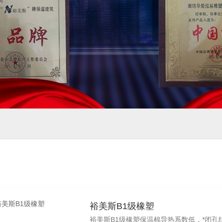
裕美斯B1级橡塑
裕美斯B1级橡塑保温棉导热系数低，*闭