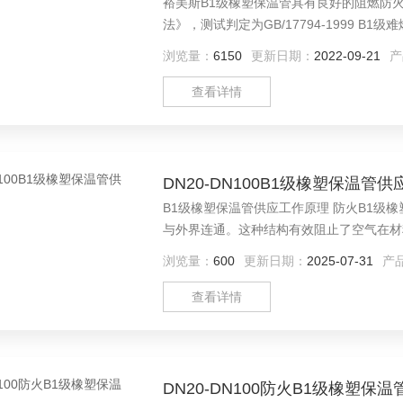
裕美斯B1级橡塑保温管具有良好的阻燃防火性
法》，测试判定为GB/17794-1999 B
汽渗透能力，湿阻μ≥5,000 构成“内置
浏览量：
6150
更新日期：
2022-09-21
产
查看详情
DN20-DN100B1级橡塑保温管供
B1级橡塑保温管供应工作原理 防火B1
与外界连通。这种结构有效阻止了空气在材
构还能阻隔水汽渗透，防止材料因吸水而降
浏览量：
600
更新日期：
2025-07-31
产
而实现良好的保温隔热效果。
查看详情
DN20-DN100防火B1级橡塑保