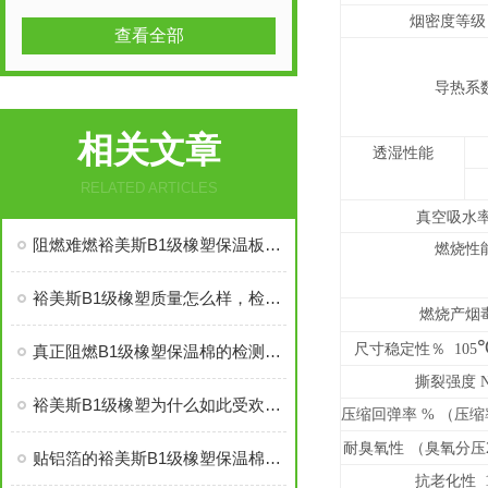
烟密度等级
查看全部
导热系
相关文章
透湿性能
RELATED ARTICLES
真空吸水
阻燃难燃裕美斯B1级橡塑保温板管的八大优势
燃烧性
裕美斯B1级橡塑质量怎么样，检测复试能过吗
燃烧产烟
尺寸稳定性％
105
真正阻燃B1级橡塑保温棉的检测标准及技术指标
撕裂强度
N
裕美斯B1级橡塑为什么如此受欢迎——价格低质量好
压缩回弹率
（压缩
%
耐臭氧性
（臭氧分压
贴铝箔的裕美斯B1级橡塑保温棉优点技术指标
抗老化性
1