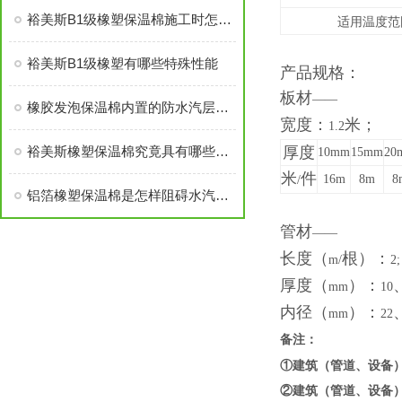
裕美斯B1级橡塑保温棉施工时怎样选配及体积计算方法
适用温度范
裕美斯B1级橡塑有哪些特殊性能
产品规格：
板材
——
橡胶发泡保温棉内置的防水汽层结构说明
宽度：
米；
1.2
裕美斯橡塑保温棉究竟具有哪些优势，你知道吗？
厚度
10mm
15mm
20
米
件
16m
8m
8
/
铝箔橡塑保温棉是怎样阻碍水汽渗入的？
管材
——
长度（
根）：
m/
2;
厚度（
）：
mm
10
内径（
）：
mm
22
备注：
①建筑（管道、设备
②建筑（管道、设备