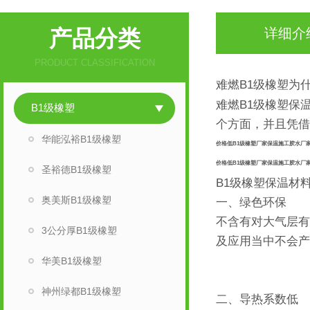
产品分类
详细介
PRODUCT CLASSIFICATION
B1
难燃
级橡塑为
B1
难燃
级橡塑保
B1级橡塑
个方面，并且凭借
华能泓裕B1级橡塑
价格低B1级橡塑厂家保温施工胶水厂
价格低B1级橡塑厂家保温施工胶水厂
圣裕德B1级橡塑
B1
级橡塑保温材
奥美斯B1级橡塑
一、绿色环保
不含有对大气层有
3公分厚B1级橡塑
及应用当中不会产
华美B1级橡塑
神州绿都B1级橡塑
二、导热系数低