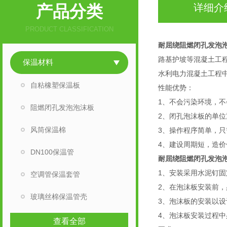
产品分类
详细介
PRODUCT CLASSIFICATION
耐屈绕阻燃闭孔发泡
路基护坡等混凝土工
保温材料
水利电力混凝土工程
自粘橡塑保温板
性能优势：
1、不会污染环境，
阻燃闭孔发泡泡沫板
2、闭孔泡沫板的单
风筒保温棉
3、操作程序简单，
4、建设周期短，造
DN100保温管
耐屈绕阻燃闭孔发泡
1、安装采用水泥钉
空调管保温套管
2、在泡沫板安装前
玻璃丝棉保温管壳
3、泡沫板的安装以
4、泡沫板安装过程
查看全部