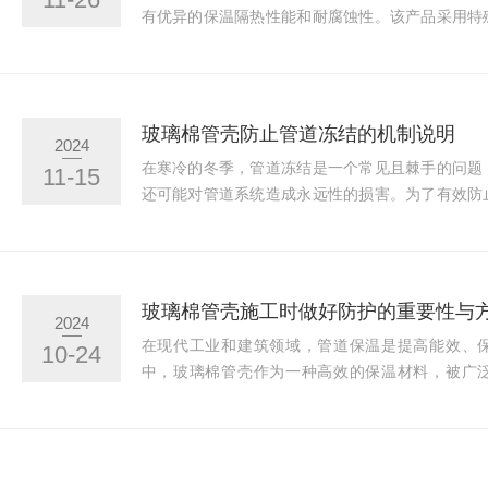
有优异的保温隔热性能和耐腐蚀性。该产品采用特
紧密地包裹在铁管表面，形成一层连续的保温屏障
道系统的能效性能。使用注意事项管道表面清洁：
洁干燥，无油污、灰尘等杂质。测量尺寸：根据实
长度，确保与管道长度匹配。切割管材：使用适当
玻璃棉管壳防止管道冻结的机制说明
2024
测量的尺寸进行切割，确保切口平整。安装管材：将切
在寒冷的冬季，管道冻结是一个常见且棘手的问题
11-15
还可能对管道系统造成永远性的损害。为了有效防
保温措施，其中玻璃棉管壳因其良好的保温性能而
为何能防止管道冻结，并分析其原理和优势。玻璃
维交织而成的柔性保温材料。它具有轻质、多孔、
难以通过其传递。当玻璃棉被制成管壳形状并包裹
玻璃棉管壳施工时做好防护的重要性与
2024
有效的保温层。玻璃棉管壳的保温原理主要基于其低导
在现代工业和建筑领域，管道保温是提高能效、
10-24
中，玻璃棉管壳作为一种高效的保温材料，被广
中。然而它的施工并非简单的安装过程，它涉及到
防护工作对于确保施工质量和人员安全至关重要。
工作1.材料准备：要准备好定制好的铝箔离心玻
(如钩钉)、手套、口罩等个人防护装备，以及外