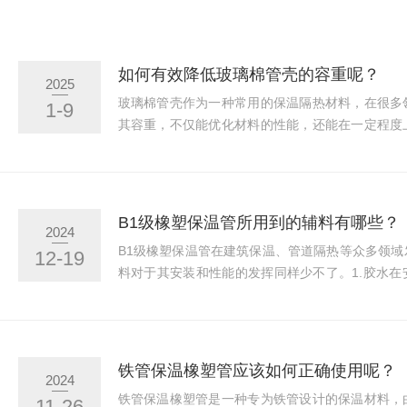
如何有效降低玻璃棉管壳的容重呢？
2025
玻璃棉管壳作为一种常用的保温隔热材料，在很多
1-9
其容重，不仅能优化材料的性能，还能在一定程度
以下是一些有效的方法。1.原料配方调整玻璃棉
及一定的添加剂等，通过合理调整原料配方来降低
当降低其中具有较高密度的成分比例，增加一些有
原料。在配料时，精准把控石英砂、白云石等主料
B1级橡塑保温管所用到的辅料有哪些？
2024
它们在后续的熔化、纤维化等工艺中能构建出更为多孔
B1级橡塑保温管在建筑保温、管道隔热等众多领
12-19
料对于其安装和性能的发挥同样少不了。1.胶水
将保温管的接口处紧密粘贴。良好的专用胶水具有
管之间的连接无缝隙，有效防止热量通过接口处散
塑材料研发的，它与橡塑保温管的兼容性佳，不仅
使用过程中保持粘性，适应不同的温度和湿度环境
铁管保温橡塑管应该如何正确使用呢？
2024
中，胶水能在管道的弯曲部分和连接处紧密固定保温管
铁管保温橡塑管是一种专为铁管设计的保温材料，
11-26