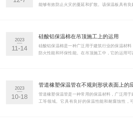
能够有效防止火灾的蔓延和扩散。该保温板具有良
于建筑墙体、屋顶和地板等部位的保温隔热。选择
键要点需要考虑。下面是一些要点的详细介绍：1
减少火灾发生的风险，并阻止火势蔓延。因此，在
备良好的阻燃性能，符合相关的国家标准和规定。
硅酸铝保温棉在吊顶施工上的运用
2023
保温材料导热性能的重要指标。对于本产品来说，较低
硅酸铝保温棉是一种广泛用于建筑行业的保温材料
11-14
防火性能和环保性能。在吊顶施工中，它的运用可
热效果，降低能耗，同时提高建筑物的安全性能。
为主要原料，采用良好的生产工艺制成的纤维状保
保温隔热性能好：导热系数较低，具有较好的保温
量的损失，降低能耗。2.防火性能好：具有较高的
管道橡塑保温管在不规则形状表面上的
2023
可以满足各种建筑防火要求。3.环保性能好：不含有害
管道橡塑保温管是一种常用的保温材料，广泛用于
10-18
工等领域。它具有良好的保温性能和耐腐蚀性，
响。然而，在实际应用过程中，我们常常会遇到管
文将介绍橡塑保温管在不规则形状表面上的应用和
则的情况，我们可以选择灵活的管道橡塑保温管
性，能够适应不同形状的管道表面。因此，在安装