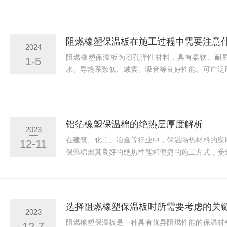
阻燃橡塑保温板在施工过程中需要注意
2024
阻燃橡塑保温板为闭孔弹性材料，具有柔软、耐
1-5
水、导热系数低、减震、吸音等良好性能。可广泛
医药、轻纺、冶金、船舶、车辆、电器等行业和
器，能达到降低冷损和热损的效果。又由于它施工
染，因此是一种高品质的跨世纪新一代绝热保温材
作：在施工前，清理待保温表面，确保其平整、干
铝箔橡塑保温棉的绝热层厚度解析
2023
整的表面，可进行修补和处理。2.测量和切割：使用尺
在建筑、化工、冶金等行业中，保温隔热材料的应
12-11
保温棉因其良好的绝热性能和便捷的施工方式，受
对于该保温材料的绝热层厚度很多人并不是十分了
析。绝热层厚度就是保温隔热材料在应用时，能够
的厚度。这个厚度的选择，直接影响到保温隔热效
棉来说，其绝热层厚度的选择主要取决于以下几个
选择阻燃橡塑保温板时所需要考虑的关
2023
是影响保温隔热效果的重要因素。一般来说，环境温度
阻燃橡塑保温板是一种具有优异阻燃性能的保温材
12-7