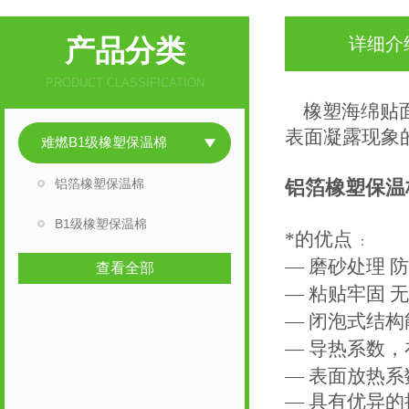
产品分类
详细介
PRODUCT CLASSIFICATION
橡塑海绵贴面
表面凝露现象
难燃B1级橡塑保温棉
铝箔橡塑保温棉
铝箔橡塑保温
铝箔橡塑保温板厂家
B1级橡塑保温棉
*的优点
：
— 磨砂处理 
查看全部
— 粘贴牢固 
— 闭泡式结
— 导热系数，在
— 表面放热系
— 具有优异的抗