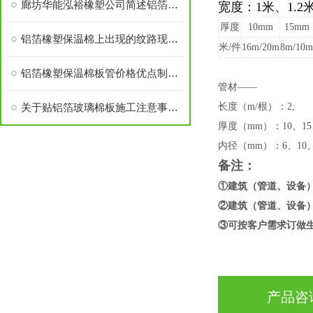
廊坊华能泓裕橡塑公司简述铝箔橡塑保温棉主要分类及性能优点
宽度：1米、1.2米
厚度
10mm
15mm
铝箔橡塑保温棉上出现的纹路现象探讨
米/件
16m/20m
8m/10m
铝箔橡塑保温棉板管价格优点制作工艺
管材——
关于贴铝箔玻璃棉板施工注意事项，快来了解下
长度（m/根）：2;
厚度（mm）：10、15
内径（mm）：​6、10、1
备注：
①建筑（管道、设备）
②建筑（管道、设备）
③​可按客户需求订做
产品咨