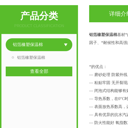
产品分类
详细介
PRODUCT CLASSIFICATION
铝箔橡塑保温棉
基材
因子、*耐候性和高强
铝箔橡塑保温棉
铝箔橡塑保温棉
*的优点：
查看全部
— 磨砂处理 防紫外线
— 粘贴牢固 无开裂
— 闭泡式结构能够
— 导热系数，在0°C时不
— 表面放热系数高，达
— 具有优异的抗水汽渗
— 防火性能好 氧指数