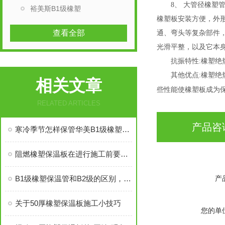
8、 大管径橡塑管
裕美斯B1级橡塑
橡塑板安装方便，外
查看全部
通、弯头等复杂部件
光滑平整，以及它本
抗振特性:橡塑绝热
其他优点:橡塑绝热
相关文章
些性能使橡塑板成为
RELATED ARTICLES
产品咨
寒冷季节怎样保管华美B1级橡塑板？
阻燃橡塑保温板在进行施工前要做好这些准备工作
B1级橡塑保温管和B2级的区别，你知道吗？
产
关于50厚橡塑保温板施工小技巧
您的单