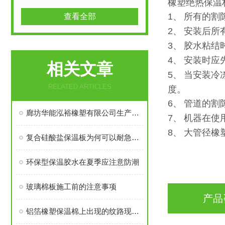
橡塑绝热保温
1
、
所有的割
查看全部
2
、
安装后所
3
、
胶水粘结
4
、
安装时应
相关文章
5
、
当安装冷
RELATED ARTICLES
度。
6
、
管道的割
廊坊华能泓裕橡塑有限公司生产的圣裕德B1级橡塑保温棉为什么如此受欢迎？
7
、
机器在使
8
、
大管径橡
复合硅酸盐保温板为何可以耐急冷急热？
环保型保温胶水在夏季应注意防潮
玻璃棉板施工前的注意事项
产品
铝箔橡塑保温棉上出现的纹路现象探讨