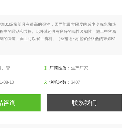
德B1级橡塑具有很高的弹性，因而能最大限度的减少冷冻水和热
程中的震动和共振。此外其还具有良好的绕性及韧性，施工中容易
则的管道，而且可以省工省料。（圣裕德~河北省价格低的难燃B1
板、管
厂商性质：
生产厂家
1-08-19
浏览次数：
3407
品咨询
联系我们