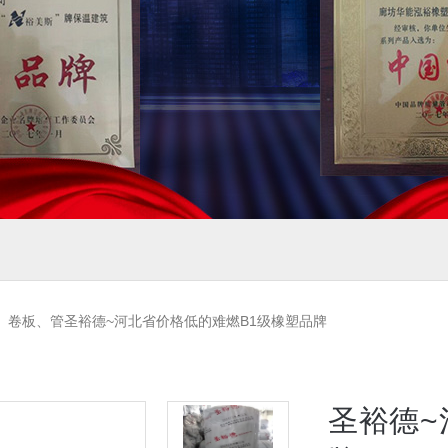
>
卷板、管圣裕德~河北省价格低的难燃B1级橡塑品牌
圣裕德~