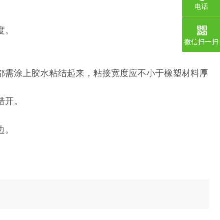
电话
度。
微信扫一扫
都需涂上胶水粘结起来，粘接宽度应不小于橡塑材料厚
错开。
边。