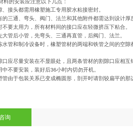
材料的安装应注意以下几点：
隙、接头都需用橡塑施工专用胶水粘接密封。
有的三通、弯头、阀门、法兰和其他附件都需达到设计厚
时不要太用力，所有材料间的接口应在轻微挤压下粘合。
先大管后小管，先弯头、三通再直管，后阀门、法兰。
冻水管和制冷设备时，橡塑管材的两端和铁管之间的空隙
隙口应尽量安装在不显眼处，且两条管材的割隙口应相互
用中不要安装，装好后
36
小时内切勿开机。
塑管由于包装关系已变成椭圆形，剖开时请剖较扁平的那
咨询