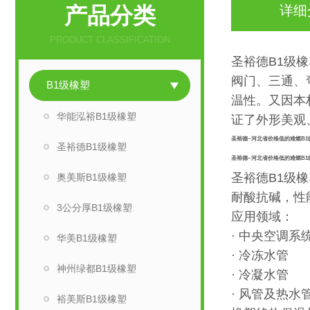
产品分类
详细
PRODUCT CLASSIFICATION
圣裕德B1级
阀门、三通、
B1级橡塑
温性。又因本
华能泓裕B1级橡塑
证了外形美观
圣裕德~河北省价格低的难燃B1
圣裕德B1级橡塑
圣裕德~河北省价格低的难燃B1
圣裕德B1级
奥美斯B1级橡塑
耐酸抗碱，性
3公分厚B1级橡塑
应用领域：
· 中央空调
华美B1级橡塑
· 冷冻水管
神州绿都B1级橡塑
· 冷凝水管
· 风管及热水
裕美斯B1级橡塑