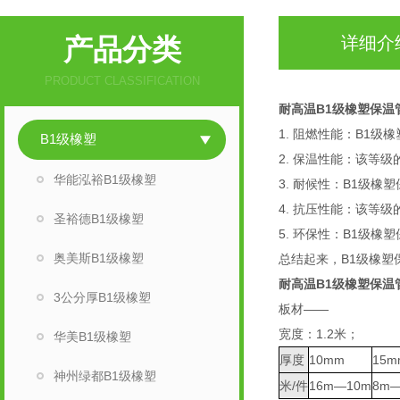
产品分类
详细介
PRODUCT CLASSIFICATION
耐高温B1级橡塑保温
1. 阻燃性能：B1
B1级橡塑
2. 保温性能：该等
华能泓裕B1级橡塑
3. 耐候性：B1级
4. 抗压性能：该等
圣裕德B1级橡塑
5. 环保性：B1级
奥美斯B1级橡塑
总结起来，B1级橡
耐高温B1级橡塑保温
3公分厚B1级橡塑
板材——
宽度：1.2米；
华美B1级橡塑
厚度
10mm
15m
神州绿都B1级橡塑
米/件
16m—10m
8m—