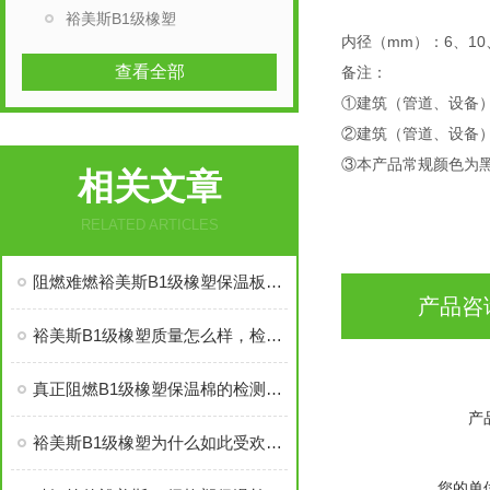
裕美斯B1级橡塑
内径（mm）：6、10、1
查看全部
备注：
①建筑（管道、设备
②建筑（管道、设备）
③本产品常规颜色为
相关文章
RELATED ARTICLES
阻燃难燃裕美斯B1级橡塑保温板管的八大优势
产品咨
裕美斯B1级橡塑质量怎么样，检测复试能过吗
真正阻燃B1级橡塑保温棉的检测标准及技术指标
产
裕美斯B1级橡塑为什么如此受欢迎——价格低质量好
您的单