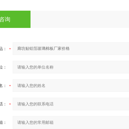
咨询
品：
位：
名：
话：
箱：