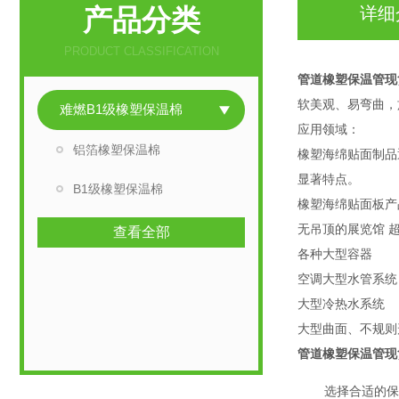
产品分类
详细
PRODUCT CLASSIFICATION
管道橡塑保温管现
软美观、易弯曲，
难燃B1级橡塑保温棉
应用领域：
铝箔橡塑保温棉
橡塑海绵贴面制品
显著特点。
B1级橡塑保温棉
橡塑海绵贴面板产
无吊顶的展览馆 超
查看全部
各种大型容器
空调大型水管系统
大型冷热水系统
大型曲面、不规则
管道橡塑保温管现
选择合适的保