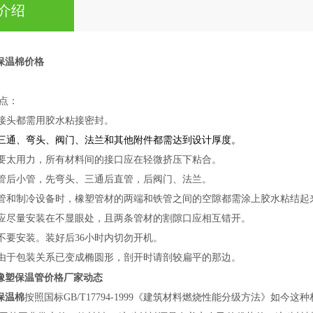
介绍
保温棉价格
点：
、接头都需用胶水粘接密封。
的三通、弯头、阀门、
法兰
和其他附件都需达到设计厚度。
不要太用力，所有材料间的接口应在轻微挤压下粘合。
大管后小管，先弯头、三通后直管，后阀门、法兰。
水管和制冷设备时，橡塑管材的两端和铁管之间的空隙都需涂上胶水粘结起
口应尽量安装在不显眼处，且两条管材的割隙口应相互错开。
中不要安装。装好后36小时内切勿开机。
管由于包装关系已变成椭圆形，剖开时请剖较扁平的那边。
橡塑
保温管价格厂家动态
保温棉
按照国标GB/T17794-1999《建筑材料燃烧性能分级方法》