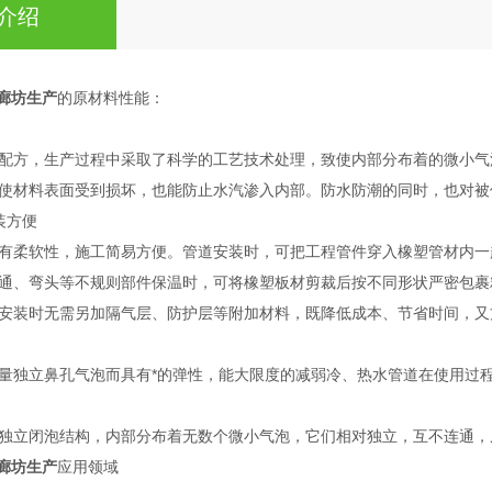
介绍
塑廊坊生产
的原材料性能：
方，生产过程中采取了科学的工艺技术处理，致使内部分布着的微小气
使材料表面受到损坏，也能防止水汽渗入内部。防水防潮的同时，也对被
装方便
柔软性，施工简易方便。管道安装时，可把工程管件穿入橡塑管材内一
通、弯头等不规则部件保温时，可将橡塑板材剪裁后按不同形状严密包裹
安装时无需另加隔气层、防护层等附加材料，既降低成本、节省时间，又
独立鼻孔气泡而具有*的弹性，能大限度的减弱冷、热水管道在使用过程
立闭泡结构，内部分布着无数个微小气泡，它们相对独立，互不连通，
塑廊坊生产
应用领域