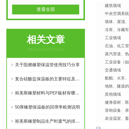
建筑领域
查看全部
中央空调系统
墙体、屋顶、
冷库、冷藏车
相关文章
工业领域
石油、化工管
RELATED ARTICLES
蒸汽管道、热
工业设备（如
关于阻燃橡塑保温管使用技巧分享
交通领域
船舶、火车、
复合硅酸盐保温板的主要特征及一般性质解析
地铁、隧道的
裕美斯橡塑材料与PEF板材有哪些区别？
其他领域
健身器材、医
50厚橡塑保温板的回弹率检测说明
音响设备、录
农业温室、畜
裕美斯橡塑制品生产时废气的排放及处理讲解